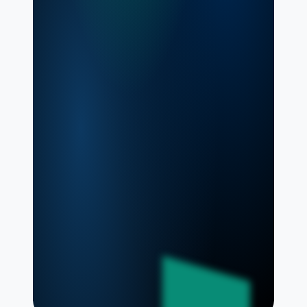
blot udfylde vores online
formular med dine
virksomhedsoplysninger.
Vores team gennemgår din
ansøgning, og du modtager
adgang til vores platform
inden for 24 timer. Som
kunde får du adgang til alle
vores værktøjer og ekspertise
inden for inkasso.