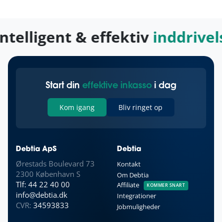
telligent & effektiv
inddrivels
Start din
effektive inkasso
i dag
Kom igang
Bliv ringet op
Debtia ApS
Debtia
Ørestads Boulevard 73
Kontakt
2300 København S
Om Debtia
Tlf: 44 22 40 00
Affiliate
KOMMER SNART
info@debtia.dk
Integrationer
CVR:
34593833
Jobmuligheder