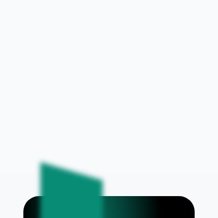
Lov om inkassovirksomhed
Bekendtgørelse om inddrivelsesomkostninger
Satser for inddrivelse