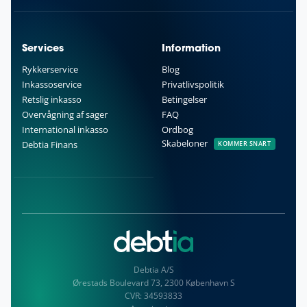
Services
Information
Rykkerservice
Blog
Inkassoservice
Privatlivspolitik
Retslig inkasso
Betingelser
Overvågning af sager
FAQ
International inkasso
Ordbog
Skabeloner
Debtia Finans
KOMMER SNART
Debtia A/S
Ørestads Boulevard 73, 2300 København S
CVR:
34593833