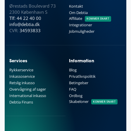
Ørestads Boulevard 73
Kontakt
2300 København S
Om Debtia
Tlf: 44 22 40 00
Affiliate
KOMMER SNART
info@debtia.dk
Integrationer
CVR:
34593833
Jobmuligheder
Services
Information
Rykkerservice
Blog
Inkassoservice
Privatlivspolitik
Retslig inkasso
Betingelser
Overvågning af sager
FAQ
International inkasso
Ordbog
Skabeloner
Debtia Finans
KOMMER SNART