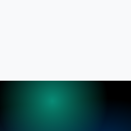
Overvågning
Løbende overvågning af skyldnere
Debtia Finans
Opkøb og håndtering af fordringer