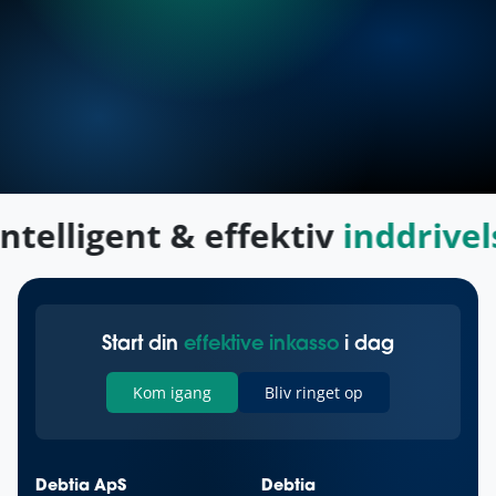
ntelligent & effektiv
inddrivel
Start din
effektive inkasso
i dag
Kom igang
Bliv ringet op
Debtia ApS
Debtia