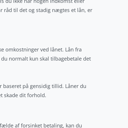
vis du ikke har nogen indkomst eller
 råd til det og stadig nægtes et lån, er
ke omkostninger ved lånet. Lån fra
 du normalt kun skal tilbagebetale det
 baseret på gensidig tillid. Låner du
t skade dit forhold.
lfælde af forsinket betaling, kan du