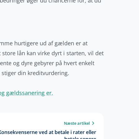
rbedringer øger du chancerne for, at du
komme hurtigere ud af gælden er at
store lån kan virke dyrt i starten, vil det
 rente og dyre gebyrer på hvert enkelt
stiger din kreditvurdering.
g gældssanering er.
Næste artikel
Konsekvenserne ved at betale i rater eller