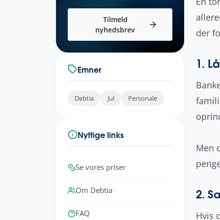
En to
aller
Tilmeld
nyhedsbrev
der f
1. Lå
Emner
Banke
Debtia
Jul
Personale
famil
oprin
Nyttige links
Men d
penge
Se vores priser
Om Debtia
2. S
FAQ
Hvis d