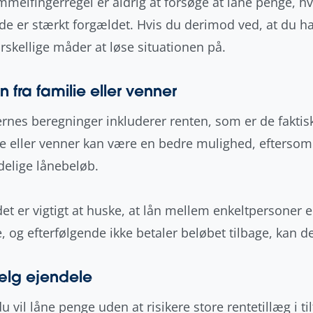
mmelfingerregel er aldrig at forsøge at låne penge, h
ede er stærkt forgældet. Hvis du derimod ved, at du har
orskellige måder at løse situationen på.
n fra familie eller venner
rnes beregninger inkluderer renten, som er de faktis
ie eller venner kan være en bedre mulighed, eftersom
delige lånebeløb.
et er vigtigt at huske, at lån mellem enkeltpersoner er
, og efterfølgende ikke betaler beløbet tilbage, kan de
ælg ejendele
u vil låne penge uden at risikere store rentetillæg i ti