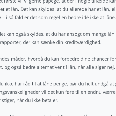
t første vil vi gerne påpege, at der i nogle tilfælde ka
et et lån. Det kan skyldes, at du allerede har et lån, 
v – i så fald er det som regel en bedre idé ikke at låne.
et kan også skyldes, at du har ansøgt om mange lån på
trapporter, der kan sænke din kreditværdighed.
indes måder, hvorpå du kan forbedre dine chancer for a
t, og også bedre alternativer til lån, når alle siger nej.
u ikke har råd til at låne penge, bør du helt undgå at gå
ingsvanskeligheder vil det kun føre til en endnu værr
 stiger, når du ikke betaler.