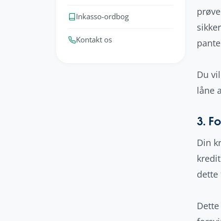
prøve
Inkasso-ordbog
sikker
Kontakt os
pante
Du vi
låne 
3. F
Din kr
kredi
dette 
Dette