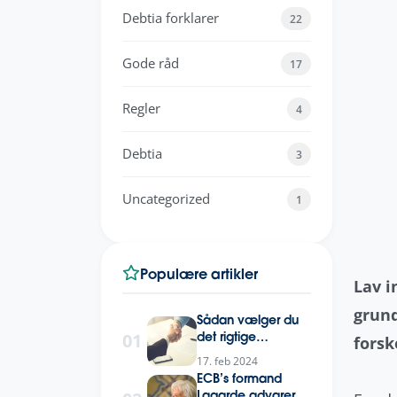
Debtia forklarer
22
Gode råd
17
Regler
4
Debtia
3
Uncategorized
1
Populære artikler
Lav i
grund
Sådan vælger du
01
det rigtige
forsk
inkassobureau til
17. feb 2024
din virksomhed
ECB’s formand
Lagarde advarer