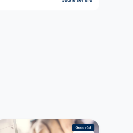
betale senere
Gode råd