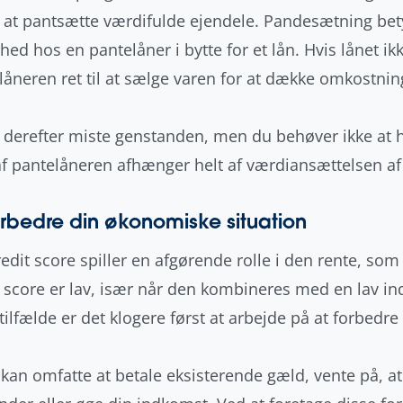
 at pantsætte værdifulde ejendele. Pandesætning bety
hed hos en pantelåner i bytte for et lån. Hvis lånet ikk
låneren ret til at sælge varen for at dække omkostnin
l derefter miste genstanden, men du behøver ikke at
af pantelåneren afhænger helt af værdiansættelsen af
orbedre din økonomiske situation
edit score spiller en afgørende rolle i den rente, som 
t score er lav, især når den kombineres med en lav indk
tilfælde er det klogere først at arbejde på at forbedre 
 kan omfatte at betale eksisterende gæld, vente på, at