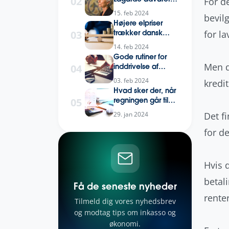
02
For de
mod forhastet
15. feb 2024
bevilg
rentenedsættelser
Højere elpriser
03
for la
trækker dansk
inflation op
14. feb 2024
Gode rutiner for
Men d
04
inddrivelse af
udestående
03. feb 2024
kredi
Hvad sker der, når
05
regningen går til
inkasso?
Det f
29. jan 2024
for de
Hvis d
betal
Få de seneste nyheder
renter
Tilmeld dig vores nyhedsbrev
og modtag tips om inkasso og
økonomi.