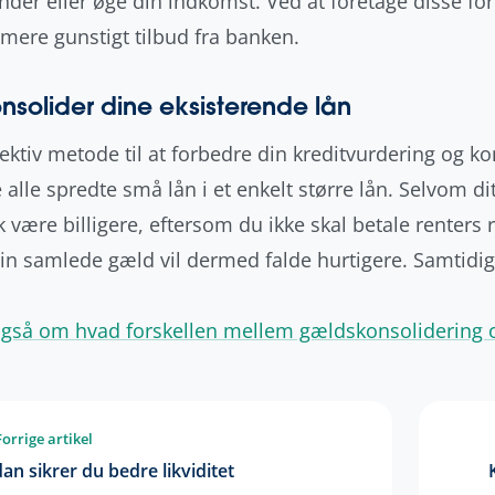
inder eller øge din indkomst. Ved at foretage disse fo
t mere gunstigt tilbud fra banken.
onsolider dine eksisterende lån
fektiv metode til at forbedre din kreditvurdering og 
alle spredte små lån i et enkelt større lån. Selvom dit 
sk være billigere, eftersom du ikke skal betale renters
Din samlede gæld vil dermed falde hurtigere. Samtidig 
gså om hvad forskellen mellem gældskonsolidering o
Forrige artikel
an sikrer du bedre likviditet