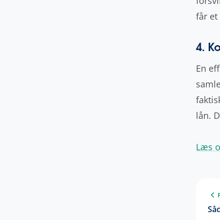
forsv
får e
4. K
En ef
samle 
fakti
lån. 
Læs o
Såd