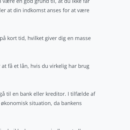
n være en god grund til, at du ikke får
eller at din indkomst anses for at være
 kort tid, hvilket giver dig en masse
t få et lån, hvis du virkelig har brug
 til en bank eller kreditor. I tilfælde af
e økonomisk situation, da bankens