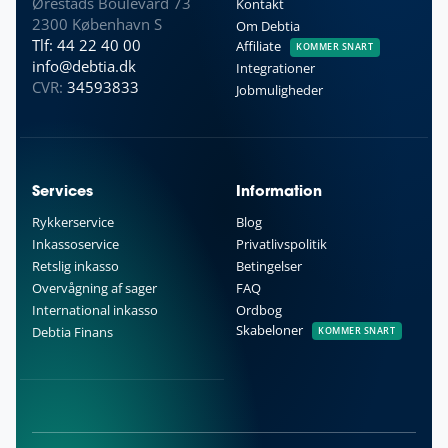
Ørestads Boulevard 73
Kontakt
2300 København S
Om Debtia
Tlf: 44 22 40 00
Affiliate
KOMMER SNART
info@debtia.dk
Integrationer
CVR:
34593833
Jobmuligheder
Services
Information
Rykkerservice
Blog
Inkassoservice
Privatlivspolitik
Retslig inkasso
Betingelser
Overvågning af sager
FAQ
International inkasso
Ordbog
Skabeloner
Debtia Finans
KOMMER SNART