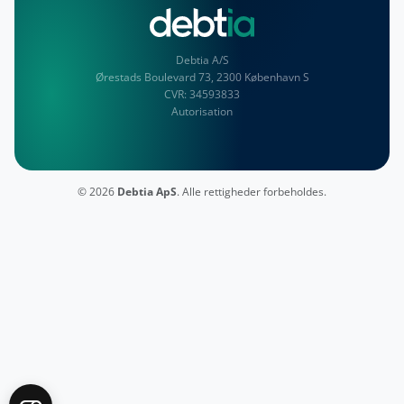
Debtia A/S
Ørestads Boulevard 73, 2300 København S
CVR:
34593833
Autorisation
© 2026
Debtia ApS
. Alle rettigheder forbeholdes.