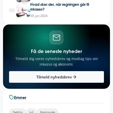
Hvad sker der, når regningen går til
05
inkasso?
29. jan 2024
Få de seneste nyheder
Tilmeld dig vores nyhedsbrev og modtag tips om
inkasso og økonomi.
Tilmeld nyhedsbrev
Emner
Debtia
Jul
Personale