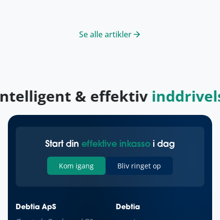
Se alle artikler
ntelligent & effektiv
inddrivels
Start din
effektive inkasso
i dag
Kom igang
Bliv ringet op
Debtia ApS
Debtia