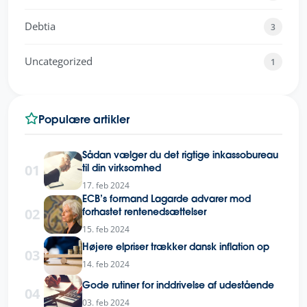
Debtia
3
Uncategorized
1
Populære artikler
Sådan vælger du det rigtige inkassobureau
01
til din virksomhed
17. feb 2024
ECB’s formand Lagarde advarer mod
02
forhastet rentenedsættelser
15. feb 2024
Højere elpriser trækker dansk inflation op
03
14. feb 2024
Gode rutiner for inddrivelse af udestående
04
03. feb 2024