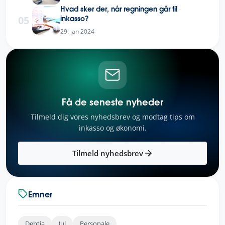
Hvad sker der, når regningen går til
05
inkasso?
29. jan 2024
Få de seneste nyheder
Tilmeld dig vores nyhedsbrev og modtag tips om
inkasso og økonomi.
Tilmeld nyhedsbrev
Emner
Debtia
Jul
Personale