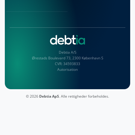
Debtia A/S
Ørestads Boulevard 73, 2300 København S
CVR:
34593833
Autorisation
© 2026
Debtia ApS
. Alle rettigheder forbeholdes.