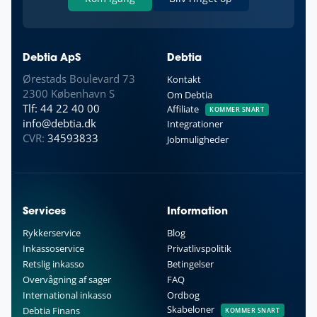
Debtia ApS
Debtia
Ørestads Boulevard 73
Kontakt
2300 København S
Om Debtia
Tlf: 44 22 40 00
Affiliate
KOMMER SNART
info@debtia.dk
Integrationer
CVR:
34593833
Jobmuligheder
Services
Information
Rykkerservice
Blog
Inkassoservice
Privatlivspolitik
Retslig inkasso
Betingelser
Overvågning af sager
FAQ
International inkasso
Ordbog
Skabeloner
Debtia Finans
KOMMER SNART