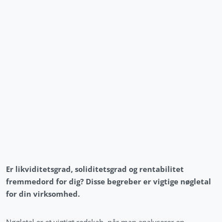
Er likviditetsgrad, soliditetsgrad og rentabilitet
fremmedord for dig? Disse begreber er vigtige nøgletal
for din virksomhed.
Nøgletal er et vigtigt redskab, når man analyserer en