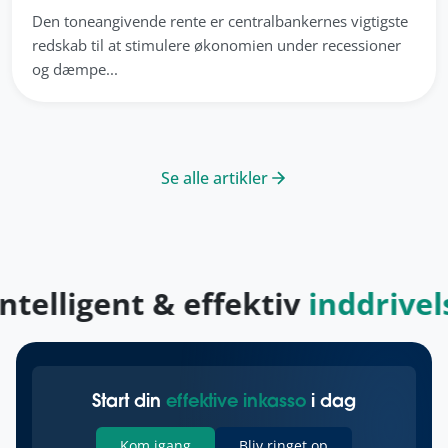
Den toneangivende rente er centralbankernes vigtigste
redskab til at stimulere økonomien under recessioner
og dæmpe...
Se alle artikler
telligent & effektiv
inddrivels
Start din
effektive inkasso
i dag
Kom igang
Bliv ringet op