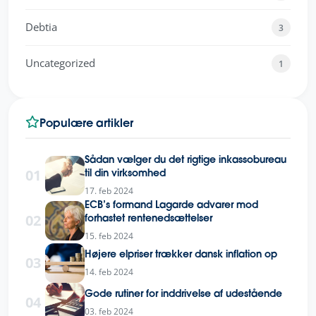
Debtia
3
Uncategorized
1
Populære artikler
Sådan vælger du det rigtige inkassobureau
01
til din virksomhed
17. feb 2024
ECB’s formand Lagarde advarer mod
02
forhastet rentenedsættelser
15. feb 2024
Højere elpriser trækker dansk inflation op
03
14. feb 2024
Gode rutiner for inddrivelse af udestående
04
03. feb 2024