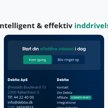
telligent & effektiv
inddrivels
Start din
effektive inkasso
i dag
Kom igang
Bliv ringet op
Debtia ApS
Debtia
Ørestads Boulevard 73
Kontakt
2300 København S
Om Debtia
Tlf: 44 22 40 00
Affiliate
KOMMER SNART
info@debtia.dk
Integrationer
CVR:
34593833
Jobmuligheder