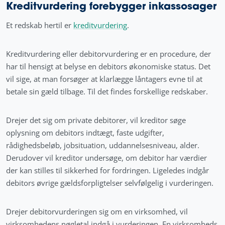
Kreditvurdering forebygger inkassosager
Et redskab hertil er
kreditvurdering
.
Kreditvurdering eller debitorvurdering er en procedure, der
har til hensigt at belyse en debitors økonomiske status. Det
vil sige, at man forsøger at klarlægge låntagers evne til at
betale sin gæld tilbage. Til det findes forskellige redskaber.
Drejer det sig om private debitorer, vil kreditor søge
oplysning om debitors indtægt, faste udgifter,
rådighedsbeløb, jobsituation, uddannelsesniveau, alder.
Derudover vil kreditor undersøge, om debitor har værdier
der kan stilles til sikkerhed for fordringen. Ligeledes indgår
debitors øvrige gældsforpligtelser selvfølgelig i vurderingen.
Drejer debitorvurderingen sig om en virksomhed, vil
virksomhedens nøgletal indgå i vurderingen. En virksomheds