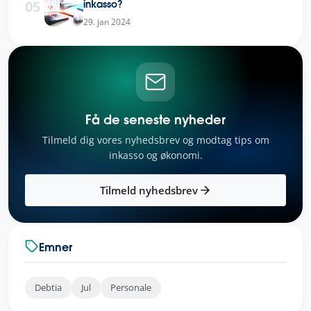
05
inkasso?
29. jan 2024
Få de seneste nyheder
Tilmeld dig vores nyhedsbrev og modtag tips om
inkasso og økonomi.
Tilmeld nyhedsbrev
Emner
Debtia
Jul
Personale