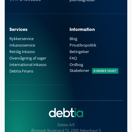
Services
Information
Rykkerservice
Blog
Inkassoservice
Privatlivspolitik
Retslig inkasso
Betingelser
Overvågning af sager
FAQ
International inkasso
Ordbog
Skabeloner
Debtia Finans
KOMMER SNART
Debtia A/S
Ørestads Boulevard 73, 2300 København S