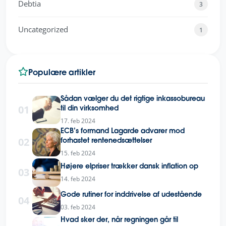
Debtia
3
Uncategorized
1
Populære artikler
Sådan vælger du det rigtige inkassobureau
01
til din virksomhed
17. feb 2024
ECB’s formand Lagarde advarer mod
02
forhastet rentenedsættelser
15. feb 2024
Højere elpriser trækker dansk inflation op
03
14. feb 2024
Gode rutiner for inddrivelse af udestående
04
03. feb 2024
Hvad sker der, når regningen går til