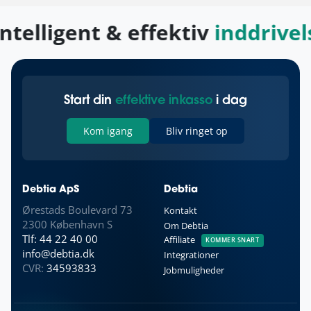
kompensationsgebyr i visse situationer.
første rykker kan sendes straks efter
ntelligent & effektiv
inddrivel
betalingsfristen er overskredet, og der må
sendes 3 rykkere med gebyr i alt per fordring.
Der skal dog gå minimum 10 dage mellem
rykkerskrivelserne.
Start din
effektive inkasso
i dag
Kom igang
Bliv ringet op
Debtia ApS
Debtia
Ørestads Boulevard 73
Kontakt
2300 København S
Om Debtia
Tlf: 44 22 40 00
Affiliate
KOMMER SNART
info@debtia.dk
Integrationer
CVR:
34593833
Jobmuligheder