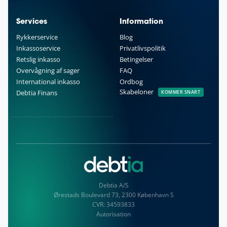
Services
Information
Rykkerservice
Blog
Inkassoservice
Privatlivspolitik
Retslig inkasso
Betingelser
Overvågning af sager
FAQ
International inkasso
Ordbog
Skabeloner
Debtia Finans
KOMMER SNART
Debtia A/S
Ørestads Boulevard 73, 2300 København S
CVR:
34593833
Autorisation