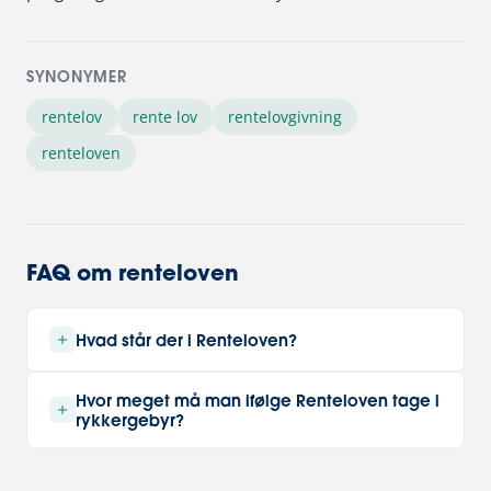
SYNONYMER
rentelov
rente lov
rentelovgivning
renteloven
FAQ om renteloven
Hvad står der i Renteloven?
Renteloven beskriver hvor meget der må
Hvor meget må man ifølge Renteloven tage i
kræves i rykkergebyr samt hvilken rente der
rykkergebyr?
må pålægges gælden. Fordringshaveren kan
Rykkergebyret er i renteloven fastsat til
herudover kræve et såkaldt
maksimal 100 kr. per rykkerskrivelse. Den