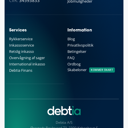
CVR:
34593833
Jobmuligheder
Services
Information
Rykkerservice
Blog
Inkassoservice
Privatlivspolitik
Retslig inkasso
Betingelser
Overvågning af sager
FAQ
International inkasso
Ordbog
Skabeloner
Debtia Finans
KOMMER SNART
Debtia A/S
Ørestads Boulevard 73, 2300 København S