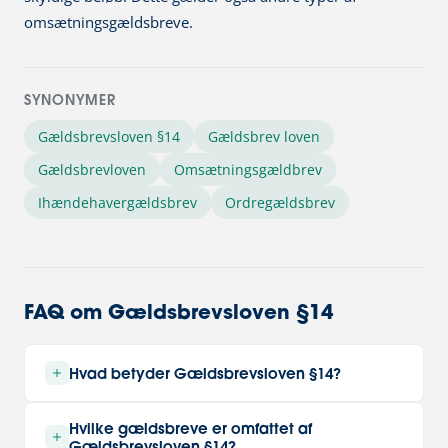
omsætningsgældsbreve.
SYNONYMER
Gældsbrevsloven §14
Gældsbrev loven
Gældsbrevloven
Omsætningsgældbrev
Ihændehavergældsbrev
Ordregældsbrev
FAQ om Gældsbrevsloven §14
Hvad betyder Gældsbrevsloven §14?
Gældsbrevsloven paragraf 14 beskriver visse
Hvilke gældsbreve er omfattet af
regler som gælder i forhold til
Gældsbrevsloven §14?