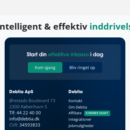
ntelligent & effektiv
inddrivel
Start din
effektive inkasso
i dag
Kom igang
Bliv ringet op
Debtia ApS
Debtia
Ørestads Boulevard 73
Kontakt
2300 København S
Om Debtia
Tlf: 44 22 40 00
Affiliate
KOMMER SNART
info@debtia.dk
Integrationer
CVR:
34593833
Jobmuligheder