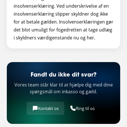
insolvenserklæring. Ved underskrivelse af en
insolvenserklæring slipper skyldner dog ikke
for at betale gælden. Insolvenserklæringen gør
det blot umuligt for fogedretten at tage udlæg
i skyldners værdigenstande nu og her.
Fandt du ikke dit svar?
Vores team står klar til at hjælpe dig med dine
spørgsmål om inkasso og gæld.
Kontakt os
Ring til os