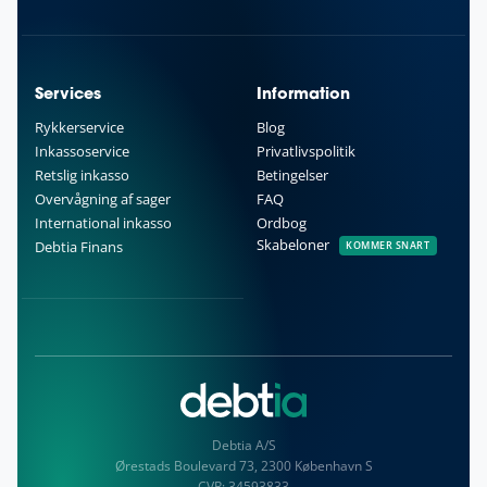
Services
Information
Rykkerservice
Blog
Inkassoservice
Privatlivspolitik
Retslig inkasso
Betingelser
Overvågning af sager
FAQ
International inkasso
Ordbog
Skabeloner
Debtia Finans
KOMMER SNART
Debtia A/S
Ørestads Boulevard 73, 2300 København S
CVR:
34593833