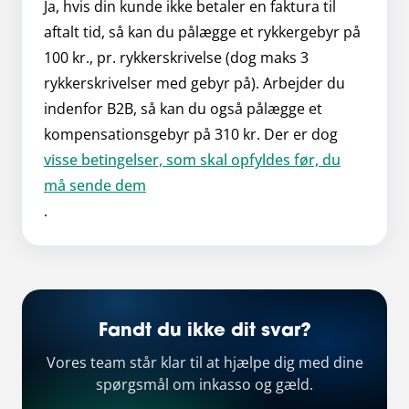
Ja, hvis din kunde ikke betaler en faktura til
aftalt tid, så kan du pålægge et rykkergebyr på
100 kr., pr. rykkerskrivelse (dog maks 3
rykkerskrivelser med gebyr på). Arbejder du
indenfor B2B, så kan du også pålægge et
kompensationsgebyr på 310 kr. Der er dog
visse betingelser, som skal opfyldes før, du
må sende dem
.
Fandt du ikke dit svar?
Vores team står klar til at hjælpe dig med dine
spørgsmål om inkasso og gæld.