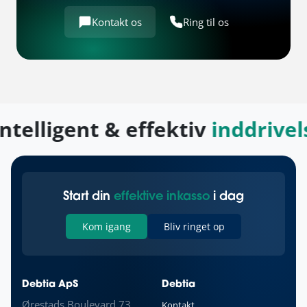
Kontakt os
Ring til os
ntelligent & effektiv
inddrivel
Start din
effektive inkasso
i dag
Kom igang
Bliv ringet op
Debtia ApS
Debtia
Ørestads Boulevard 73
Kontakt