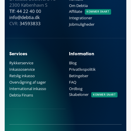
2300 København S
Om Debtia
Tlf: 44 22 40 00
Affiliate
KOMMER SNART
info@debtia.dk
Integrationer
CVR:
34593833
Jobmuligheder
Services
Information
Rykkerservice
Blog
Inkassoservice
Privatlivspolitik
Retslig inkasso
Betingelser
Overvågning af sager
FAQ
International inkasso
Ordbog
Skabeloner
Debtia Finans
KOMMER SNART