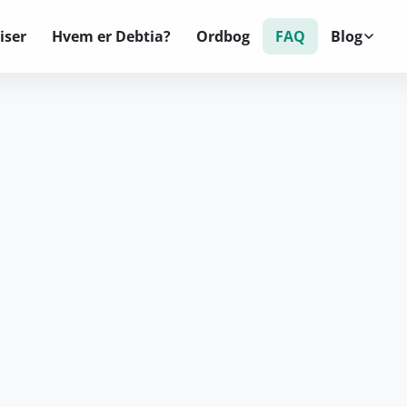
iser
Hvem er Debtia?
Ordbog
FAQ
Blog
Forside
FAQ
Hvor mange dage mellem rykkere?