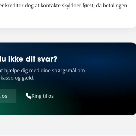
er kreditor dog at kontakte skyldner først, da betalingen
u ikke dit svar?
l at hjælpe dig med dine spørgsmål om
nkasso og gæld.
 os
Ring til os