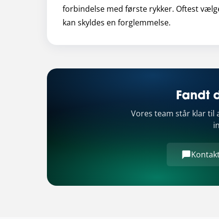
forbindelse med første rykker. Oftest vælg
kan skyldes en forglemmelse.
Fandt d
Vores team står klar ti
i
Kontakt