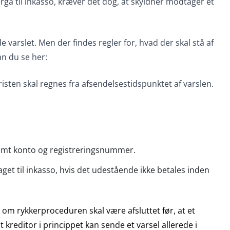
gå til inkasso, kræver det dog, at skyldner modtager et
e varslet. Men der findes regler for, hvad der skal stå af
an du se her:
risten skal regnes fra afsendelsestidspunktet af varslen.
amt konto og registreringsnummer.
get til inkasso, hvis det udestående ikke betales inden
, om rykkerproceduren skal være afsluttet før, at et
t kreditor i princippet kan sende et varsel allerede i