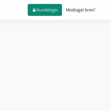
Kundelogin
Modtaget brev?