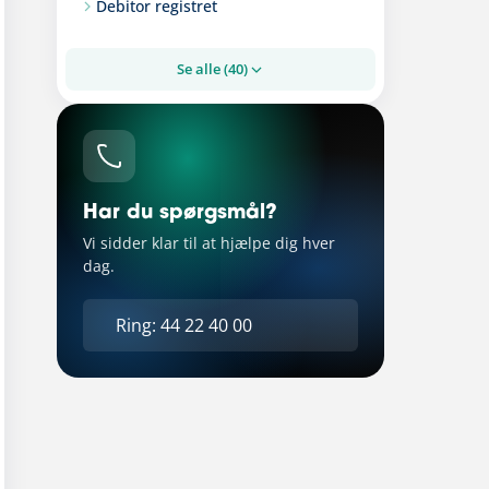
Debitor registret
Se alle (40)
Har du spørgsmål?
Vi sidder klar til at hjælpe dig hver
dag.
Ring: 44 22 40 00