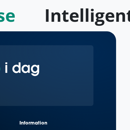
e
Intelligent
o
i dag
Information