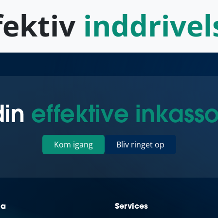
ektiv
inddrivels
din
effektive inkass
Kom igang
Bliv ringet op
ia
Services