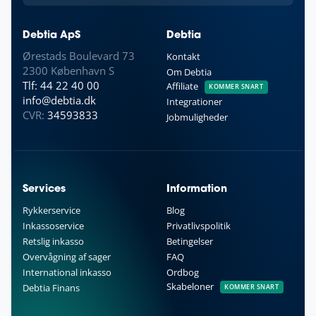
Debtia ApS
Debtia
Ørestads Boulevard 73
Kontakt
2300 København S
Om Debtia
Tlf: 44 22 40 00
Affiliate
KOMMER SNART
info@debtia.dk
Integrationer
CVR:
34593833
Jobmuligheder
Services
Information
Rykkerservice
Blog
Inkassoservice
Privatlivspolitik
Retslig inkasso
Betingelser
Overvågning af sager
FAQ
International inkasso
Ordbog
Skabeloner
Debtia Finans
KOMMER SNART